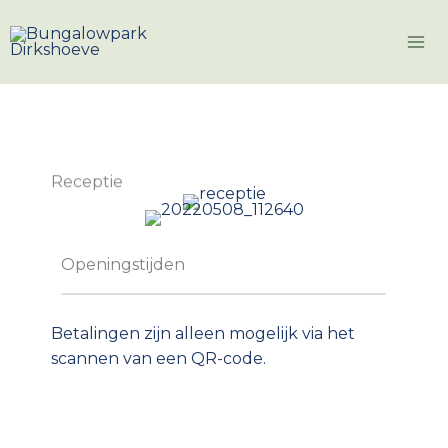
Ga
naar
de
inhoud
Receptie
Openingstijden
Betalingen zijn alleen mogelijk via het
scannen van een QR-code.